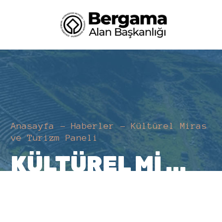
Anasayfa
Haberler
Kültürel Miras
ve Turizm Paneli
KÜLTÜREL MI ...