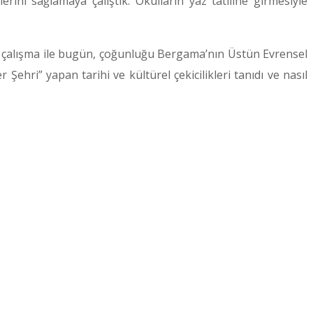
erini sağlamaya çalıştık. Okulların yaz tatiline girmesiyle
ımız çalışma ile bugün, çoğunluğu Bergama’nın Üstün Evrensel
Şehri” yapan tarihi ve kültürel çekicilikleri tanıdı ve nasıl