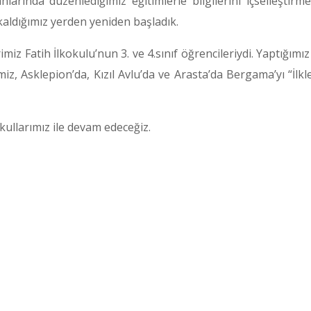
rında düzenlediğimiz eğitimlerle bilgilerini içselleştirmel
kaldığımız yerden yeniden başladık.
rimiz Fatih İlkokulu’nun 3. ve 4.sınıf öğrencileriydi. Yaptığ
 Asklepion’da, Kızıl Avlu’da ve Arasta’da Bergama’yı “İlkler 
ullarımız ile devam edeceğiz.