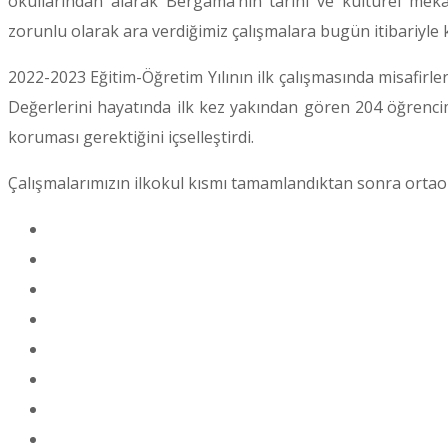
okullarından alarak Bergama’nın tarihi ve kültürel mekânla
zorunlu olarak ara verdiğimiz çalışmalara bugün itibariyle 
2022-2023 Eğitim-Öğretim Yılının ilk çalışmasında misafirle
Değerlerini hayatında ilk kez yakından gören 204 öğrencimiz,
koruması gerektiğini içselleştirdi.
Çalışmalarımızın ilkokul kısmı tamamlandıktan sonra ortaok