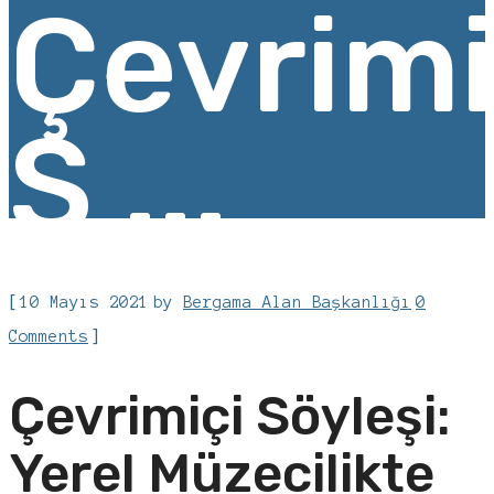
Çevrimi
S ...
[
10 Mayıs 2021
by
Bergama Alan Başkanlığı
0
]
Comments
Çevrimiçi Söyleşi:
Yerel Müzecilikte