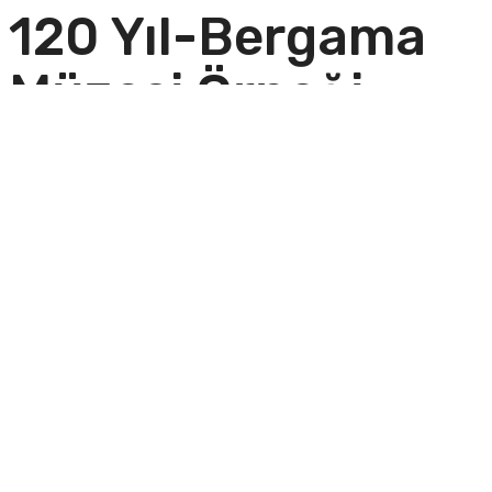
120 Yıl-Bergama
Müzesi Örneği
ODTÜ Arkeoloji Müzeleri Konuşmaları-3 çevrimiçi
etkinliği 11 Mayıs 2021 Salı günü saat 20.00’de. “Yerel
Müzecilikte 120 Yıl-Bergama Müzesi Örneği” başlıklı
çevrimiçi etkinliğin konuşmacıları; Bergama Müzesi
Müdürü Nilgün Ustura ve Alman Arkeoloji Enstitüsü’nden
Yüksek Mimar Seçil Tezer Altay. Etkinliğe Zoom üzerinden
katılabilirsiniz.
Join Zoom Meeting