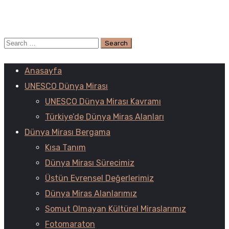
Anasayfa
UNESCO Dünya Mirası
UNESCO Dünya Mirası Kavramı
Türkiye’de Dünya Miras Alanları
Dünya Mirası Bergama
Kısa Tanım
Dünya Mirası Sürecimiz
Üstün Evrensel Değerlerimiz
Dünya Miras Alanlarımız
Somut Olmayan Kültürel Miraslarımız
Fotomaraton