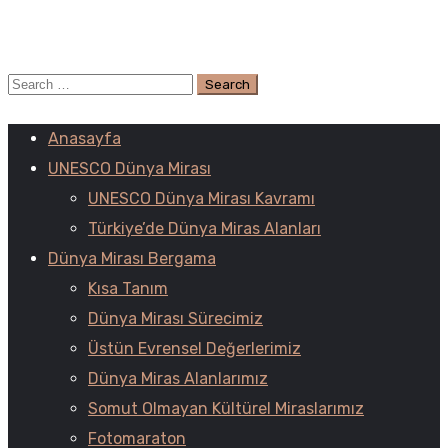
Anasayfa
UNESCO Dünya Mirası
UNESCO Dünya Mirası Kavramı
Türkiye’de Dünya Miras Alanları
Dünya Mirası Bergama
Kısa Tanım
Dünya Mirası Sürecimiz
Üstün Evrensel Değerlerimiz
Dünya Miras Alanlarımız
Somut Olmayan Kültürel Miraslarımız
Fotomaraton