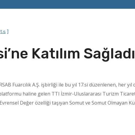
]
nts
i’ne Katılım Sağlad
B Fuarcılık A.Ş. işbirliği ile bu yıl 17.si düzenlenen, her yı
platformu haline gelen TTI İzmir-Uluslararası Turizm Ticaret
vrensel Değer özelliği
taşıyan Somut ve Somut Olmayan Kültü