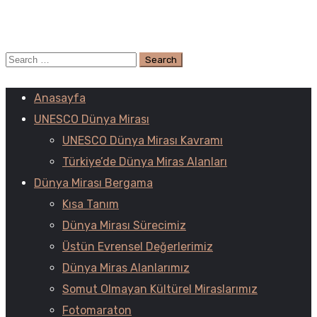
Anasayfa
UNESCO Dünya Mirası
UNESCO Dünya Mirası Kavramı
Türkiye’de Dünya Miras Alanları
Dünya Mirası Bergama
Kısa Tanım
Dünya Mirası Sürecimiz
Üstün Evrensel Değerlerimiz
Dünya Miras Alanlarımız
Somut Olmayan Kültürel Miraslarımız
Fotomaraton