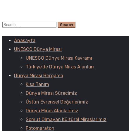
Anasayfa
UNESCO Dünya Mirası
UNESCO Dünya Mirası Kavramı
Türkiye’de Dünya Miras Alanları
Dünya Mirası Bergama
Kısa Tanım
Dünya Mirası Sürecimiz
Üstün Evrensel Değerlerimiz
Dünya Miras Alanlarımız
Somut Olmayan Kültürel Miraslarımız
Fotomaraton