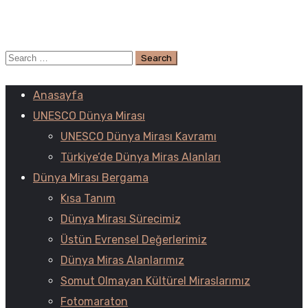
Anasayfa
UNESCO Dünya Mirası
UNESCO Dünya Mirası Kavramı
Türkiye’de Dünya Miras Alanları
Dünya Mirası Bergama
Kısa Tanım
Dünya Mirası Sürecimiz
Üstün Evrensel Değerlerimiz
Dünya Miras Alanlarımız
Somut Olmayan Kültürel Miraslarımız
Fotomaraton