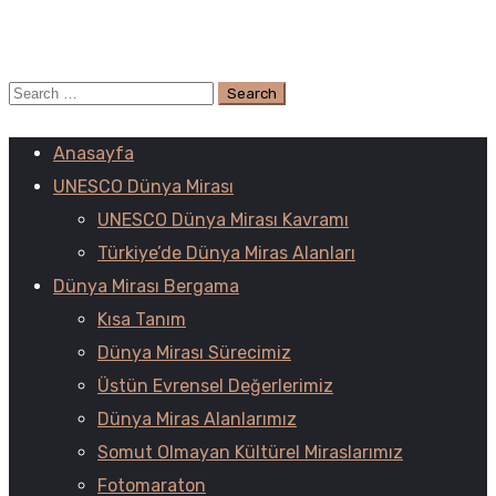
Anasayfa
UNESCO Dünya Mirası
UNESCO Dünya Mirası Kavramı
Türkiye’de Dünya Miras Alanları
Dünya Mirası Bergama
Kısa Tanım
Dünya Mirası Sürecimiz
Üstün Evrensel Değerlerimiz
Dünya Miras Alanlarımız
Somut Olmayan Kültürel Miraslarımız
Fotomaraton