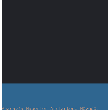
Anasayfa
Haberler
Arslantepe Höyüğü,