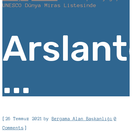
UNESCO Dünya Miras Listesinde
Arslan
...
[
26 Temmuz 2021
by
Bergama Alan Başkanlığı
0
]
Comments