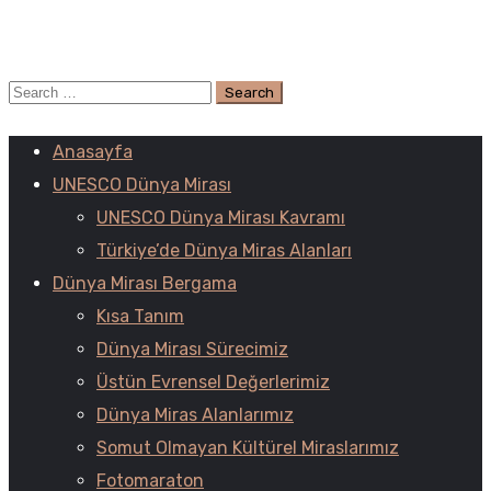
Anasayfa
UNESCO Dünya Mirası
UNESCO Dünya Mirası Kavramı
Türkiye’de Dünya Miras Alanları
Dünya Mirası Bergama
Kısa Tanım
Dünya Mirası Sürecimiz
Üstün Evrensel Değerlerimiz
Dünya Miras Alanlarımız
Somut Olmayan Kültürel Miraslarımız
Fotomaraton