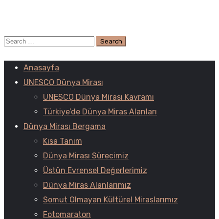
Anasayfa
UNESCO Dünya Mirası
UNESCO Dünya Mirası Kavramı
Türkiye’de Dünya Miras Alanları
Dünya Mirası Bergama
Kısa Tanım
Dünya Mirası Sürecimiz
Üstün Evrensel Değerlerimiz
Dünya Miras Alanlarımız
Somut Olmayan Kültürel Miraslarımız
Fotomaraton