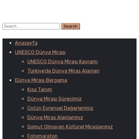
Anasayfa
UNESCO Dünya Mirası
UNESCO Dünya Mirası Kavramı
Türkiye’de Dünya Miras Alanları
Dünya Mirası Bergama
Kısa Tanım
Dünya Mirası Sürecimiz
Üstün Evrensel Değerlerimiz
Dünya Miras Alanlarımız
Somut Olmayan Kültürel Miraslarımız
Fotomaraton