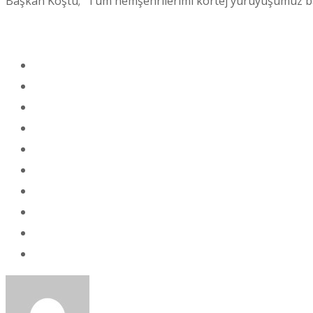
Başkan Koştu; “Tüm hemşehrilerimi kortej yürüyüşümüz b